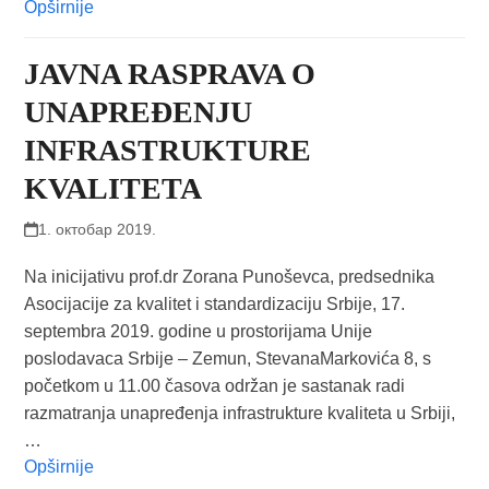
Opširnije
JAVNA RASPRAVA O
UNAPREĐENJU
INFRASTRUKTURE
KVALITETA
1. октобар 2019.
Na inicijativu prof.dr Zorana Punoševca, predsednika
Asocijacije za kvalitet i standardizaciju Srbije, 17.
septembra 2019. godine u prostorijama Unije
poslodavaca Srbije – Zemun, StevanaMarkovića 8, s
početkom u 11.00 časova održan je sastanak radi
razmatranja unapređenja infrastrukture kvaliteta u Srbiji,
…
Opširnije