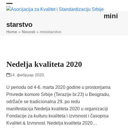
Skip
Open
Close
to
mini
content
mobile
mobile
starstvo
menu
menu
Home
»
Novosti
»
ministarstvo
Nedelja kvaliteta 2020
14. фебруар 2020.
U periodu od 4-6. marta 2020 godine u prostorijama
Privrede komore Srbije (Terazije br.23) u Beogradu,
održaće se tradicionalna 29. po redu
manifestacija Nedelja kvaliteta 2020 u organizaciji
Fondacije za kulturu kvaliteta i izvrsnost i časopisa
Kvalitet & Izvrsnost. Nedelja kvaliteta 2020…