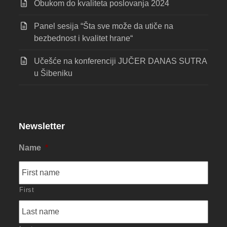
Obukom do kvaliteta poslovanja 2024
Panel sesija “Šta sve može da utiče na
bezbednost i kvalitet hrane“
Učešće na konferenciji JUČER DANAS SUTRA
u Šibeniku
Newsletter
Name
*
First