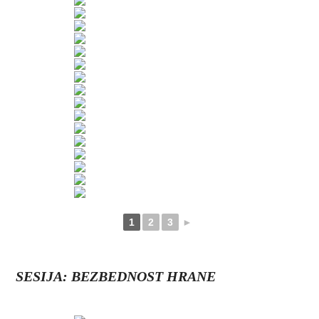
1
2
3
►
SESIJA: BEZBEDNOST HRANE