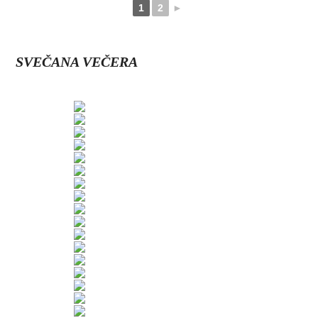
1
2
►
SVEČANA VEČERA