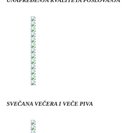
UNAPREĐENJA KVALITETA POSLOVANJA
SVEČANA VEČERA I VEČE PIVA