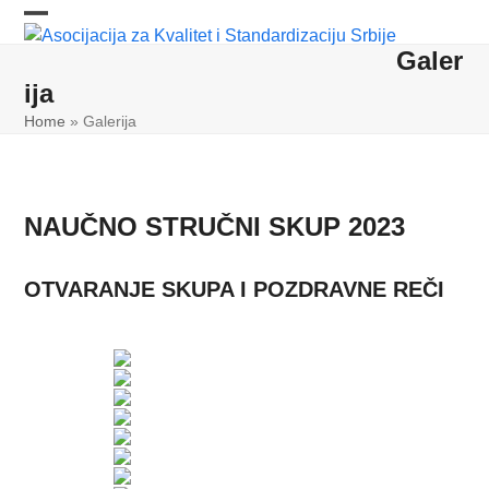
Skip
Open
Close
to
Galer
content
mobile
mobile
ija
menu
menu
Home
»
Galerija
NAUČNO STRUČNI SKUP 2023
OTVARANJE SKUPA I POZDRAVNE REČI