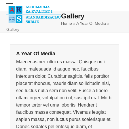
Skip
Open
Close
to
Gallery
content
mobile
mobile
Home
»
A Year Of Media
»
menu
menu
Gallery
A Year Of Media
Maecenas nec ultrices massa. Quisque orci
diam, malesuada id augue nec, faucibus
interdum dolor. Curabitur sagittis, felis porttitor
placerat rhoncus, mauris diam sollicitudin nisl,
sed luctus nulla sem non velit. Fusce a libero
ullamcorper, volutpat orci ut, suscipit erat. Morbi
tempor tortor vel urna lobortis. Hendrerit
faucibus massa consequat. Vivamus feugiat
sapien massa, non luctus purus scelerisque et.
Donec sodales pellentesque diam, et