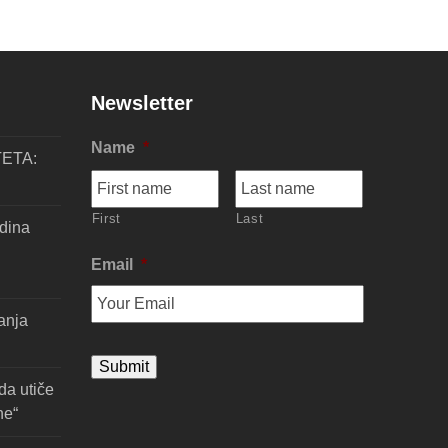
Newsletter
Name
*
TETA:
First
Last
dina
Email
*
anja
da utiče
ne“