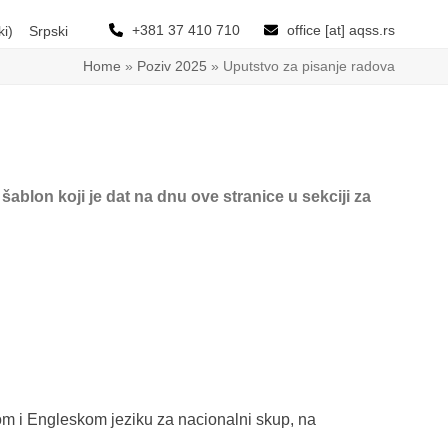
+381 37 410 710
office [at] aqss.rs
ki
)
Srpski
Home
»
Poziv 2025
»
Uputstvo za pisanje radova
 šablon koji je dat na dnu ove stranice u sekciji za
 i Engleskom jeziku za nacionalni skup, na