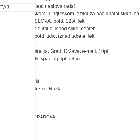
, 11pt, center (ispod naslova rada)
ŠTAJ
lic, 11pt (na Srpskom i Engleskom jeziku za nacionalni skup,
avlja:
VELIKA SLOVA, bold, 12pt, left
e slika:
11pt, bold italic, ispod slike, center
e tabela:
11pt, bold italic, iznad tabele, left
11pt
e i prezime, Insitucija, Grad, Država, e-mail, 10pt
 no indent, Justify, spacing 6pt before
oter:
12,7mm
dova:
lni skup – Srpski
odni skup-Engleski i Ruski
LON ZA PISANJE RADOVA
 autore 2025