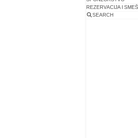
Autori:
bold
REZERVACIJA I SME
Rezime:
ita
SEARCH
Naslov pogl
Označavanj
Označavanj
Literatura:
Fusnota:
Im
Tekst:
12pt,
Header i Fo
Pisanje ra
Naciona
Međunar
PREUZMITE ŠAB
Uputstvo za