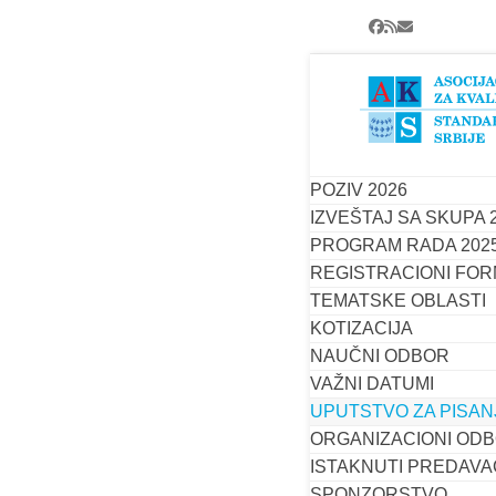
Skip
Facebook
RSS
Email
to
content
Uputstvo
POZIV 2026
IZVEŠTAJ SA SKUPA 
Poštovan
PROGRAM RADA 202
preuzim
REGISTRACIONI FOR
TEMATSKE OBLASTI
Obim rada:
KOTIZACIJA
Tekst poce
NAUČNI ODBOR
Format:
A4 
VAŽNI DATUMI
Margine:
2
UPUTSTVO ZA PISA
Prored:
Sin
Font:
Time
ORGANIZACIONI OD
Naslov rad
ISTAKNUTI PREDAVA
Engleskom 
SPONZORSTVO