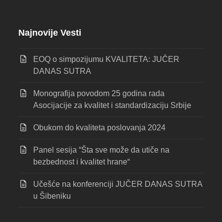
Najnovije Vesti
EOQ o simpozijumu KVALITETA: JUČER
DANAS SUTRA
Monografija povodom 25 godina rada
Asocijacije za kvalitet i standardizaciju Srbije
Obukom do kvaliteta poslovanja 2024
Panel sesija “Šta sve može da utiče na
bezbednost i kvalitet hrane“
Učešće na konferenciji JUČER DANAS SUTRA
u Šibeniku