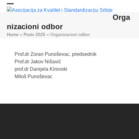
Skip
Open
Close
to
Orga
content
mobile
mobile
nizacioni odbor
menu
menu
Home
»
Poziv 2025
»
Organizacioni odbor
Prof.dr Zoran Punoševac, predsednik
Prof.dr Jakov Nišavić
prof.dr Danijela Kirovski
Miloš Punoševac